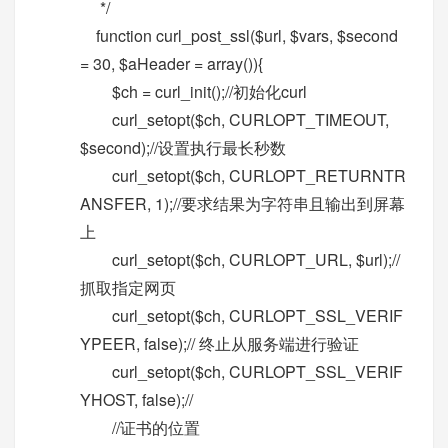
*/
function curl_post_ssl($url, $vars, $second
= 30, $aHeader = array()){
$ch = curl_init();//初始化curl
curl_setopt($ch, CURLOPT_TIMEOUT,
$second);//设置执行最长秒数
curl_setopt($ch, CURLOPT_RETURNTR
ANSFER, 1);//要求结果为字符串且输出到屏幕
上
curl_setopt($ch, CURLOPT_URL, $url);//
抓取指定网页
curl_setopt($ch, CURLOPT_SSL_VERIF
YPEER, false);// 终止从服务端进行验证
curl_setopt($ch, CURLOPT_SSL_VERIF
YHOST, false);//
//证书的位置