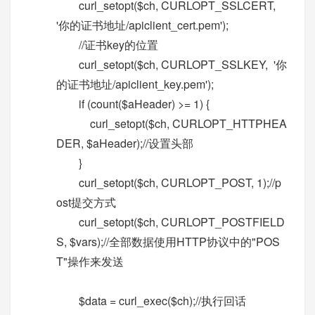
curl_setopt($ch, CURLOPT_SSLCERT,
'你的证书地址/apiclient_cert.pem');
//证书key的位置
curl_setopt($ch, CURLOPT_SSLKEY, '你
的证书地址/apiclient_key.pem');
if (count($aHeader) >= 1) {
curl_setopt($ch, CURLOPT_HTTPHEA
DER, $aHeader);//设置头部
}
curl_setopt($ch, CURLOPT_POST, 1);//p
ost提交方式
curl_setopt($ch, CURLOPT_POSTFIELD
S, $vars);//全部数据使用HTTP协议中的"POS
T"操作来发送
$data = curl_exec($ch);//执行回话