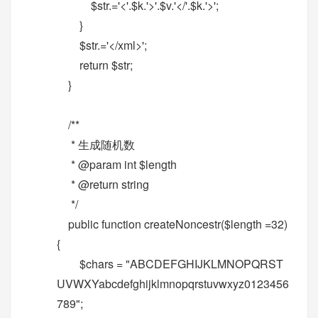
$str.='<'.$k.'>'.$v.'</'.$k.'>';
}
$str.='</xml>';
return $str;
}
/**
* 生成随机数
* @param int $length
* @return string
*/
public function createNoncestr($length =32)
{
$chars = "ABCDEFGHIJKLMNOPQRST
UVWXYabcdefghijklmnopqrstuvwxyz0123456
789";