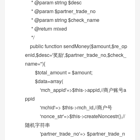
* @param string $desc
* @param $partner_trade_no
* @param string $check_name
* @return mixed
*/
public function sendMoney($amount,$re_op
enid,$desc='奖励',$partner_trade_no,$check_
name=''){
$total_amount = $amount;
$data=array(
'mch_appid'=>$this->appid,//商户账号a
ppid
'mchid'=> $this->mch_id,//商户号
'nonce_str'=>$this->createNoncestr(),//
随机字符串
'partner_trade_no'=> $partner_trade_n