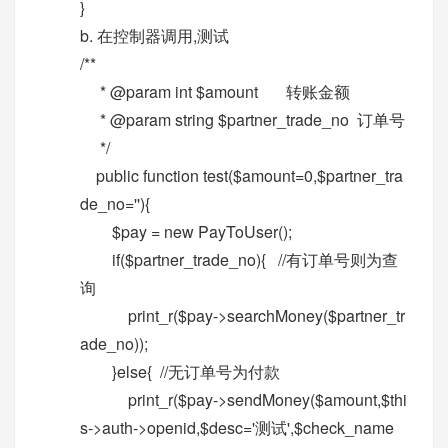
}
b. 在控制器调用,测试
/**
* @param int $amount 转账金额
* @param string $partner_trade_no 订单号
*/
public function test($amount=0,$partner_tra
de_no=''){
$pay = new PayToUser();
if($partner_trade_no){ //有订单号则为查
询
print_r($pay->searchMoney($partner_tr
ade_no));
}else{ //无订单号为付款
print_r($pay->sendMoney($amount,$thi
s->auth->openid,$desc='测试',$check_name