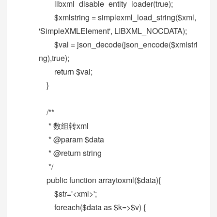
libxml_disable_entity_loader(true);
$xmlstring = simplexml_load_string($xml,
'SimpleXMLElement', LIBXML_NOCDATA);
$val = json_decode(json_encode($xmlstri
ng),true);
return $val;
}
/**
* 数组转xml
* @param $data
* @return string
*/
public function arraytoxml($data){
$str='<xml>';
foreach($data as $k=>$v) {