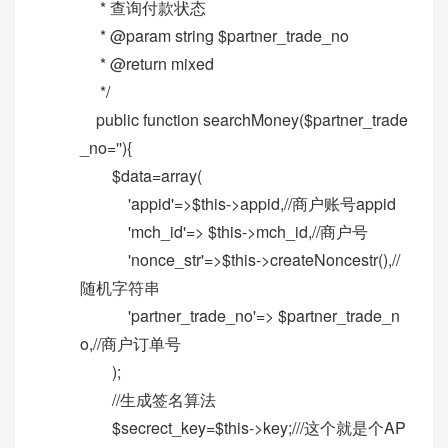
* 查询付款状态
* @param string $partner_trade_no
* @return mixed
*/
public function searchMoney($partner_trade
_no=''){
$data=array(
'appid'=>$this->appid,//商户账号appid
'mch_id'=> $this->mch_id,//商户号
'nonce_str'=>$this->createNoncestr(),//
随机字符串
'partner_trade_no'=> $partner_trade_n
o,//商户订单号
);
//生成签名算法
$secrect_key=$this->key;///这个就是个AP