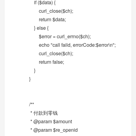
if ($data) {
curl_close($ch);
return $data;
} else {
$error = curl_errno($ch);
echo "call faild, errorCode:$error\n";
curl_close($ch);
return false;
}
}
/**
* 付款到零钱
* @param $amount
* @param $re_openid