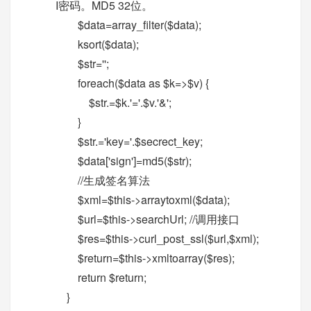
I密码。MD5 32位。
$data=array_filter($data);
ksort($data);
$str='';
foreach($data as $k=>$v) {
$str.=$k.'='.$v.'&';
}
$str.='key='.$secrect_key;
$data['sign']=md5($str);
//生成签名算法
$xml=$this->arraytoxml($data);
$url=$this->searchUrl; //调用接口
$res=$this->curl_post_ssl($url,$xml);
$return=$this->xmltoarray($res);
return $return;
}