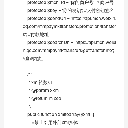
protected $mch_id = '你的商户号'; // 商户号
protected $key = '你的秘钥'; //支付密钥签名
protected $sendUrl = 'https://api.mch.weixin.
qq.com/mmpaymkttransfers/promotion/transfer
s'; //付款地址
protected $searchUrl = 'https://api.mch.weixi
n.qq.com/mmpaymkttransfers/gettransferinfo';
//查询地址
/**
* xml转数组
* @param $xml
* @return mixed
*/
public function xmltoarray($xml) {
//禁止引用外部xml实体