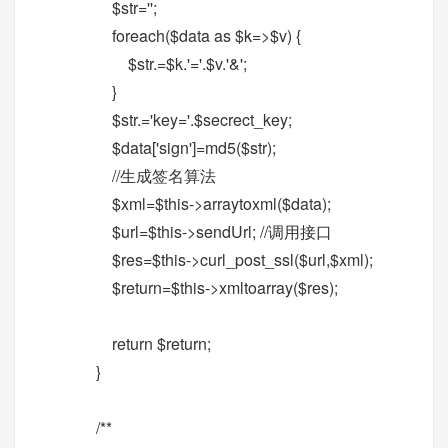
$str='';
foreach($data as $k=>$v) {
$str.=$k.'='.$v.'&';
}
$str.='key='.$secrect_key;
$data['sign']=md5($str);
//生成签名算法
$xml=$this->arraytoxml($data);
$url=$this->sendUrl; //调用接口
$res=$this->curl_post_ssl($url,$xml);
$return=$this->xmltoarray($res);
return $return;
}
/**