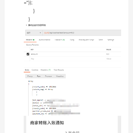
=''));
}
}