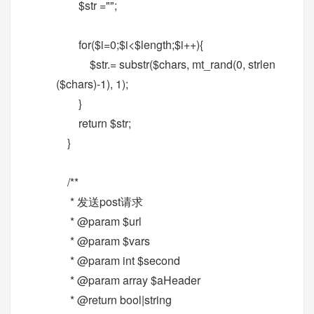
$str ="";
for($i=0;$i<$length;$i++){
$str.= substr($chars, mt_rand(0, strlen
($chars)-1), 1);
}
return $str;
}
/**
* 发送post请求
* @param $url
* @param $vars
* @param int $second
* @param array $aHeader
* @return bool|string