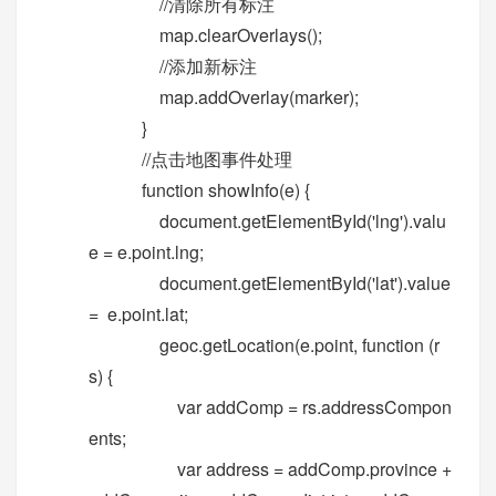
//清除所有标注
map.clearOverlays();
//添加新标注
map.addOverlay(marker);
}
//点击地图事件处理
function showInfo(e) {
document.getElementById('lng').valu
e = e.point.lng;
document.getElementById('lat').value
= e.point.lat;
geoc.getLocation(e.point, function (r
s) {
var addComp = rs.addressCompon
ents;
var address = addComp.province +