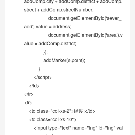
addComp.city + addComp.district + addComp.
street + addComp.streetNumber;
document.getElementById('sever_
add').value = address;
document.getElementById('area').v
alue = addComp.district;
});
addMarker(e.point);
}
</script>
</td>
</tr>
<tr>
<td class="col-xs-2">经度:</td>
<td class="col-xs-10">
<input type="text" name="lng" id="lng" val