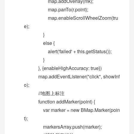
map.addOverlay(mk);
map.panTo(r.point);
map.enableScrollWheelZoom(tru
e);
}
else {
alert('failed' + this.getStatus());
}
}, {enableHighAccuracy: true})
map.addEventListener("click", showInf
o);
//地图上标注
function addMarker(point) {
var marker = new BMap.Marker(poin
t);
markersArray.push(marker);