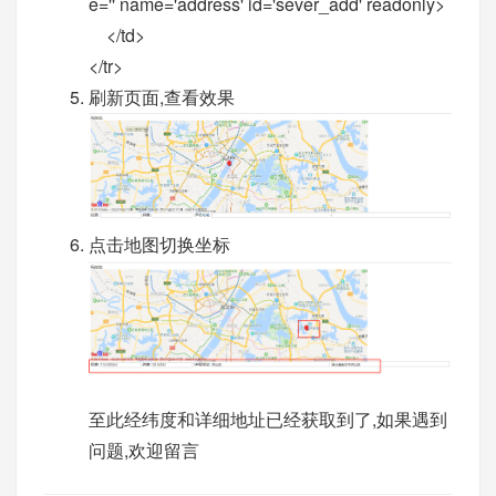
e='' name='address' id='sever_add' readonly>
</td>
</tr>
刷新页面,查看效果
点击地图切换坐标
至此经纬度和详细地址已经获取到了,如果遇到
问题,欢迎留言