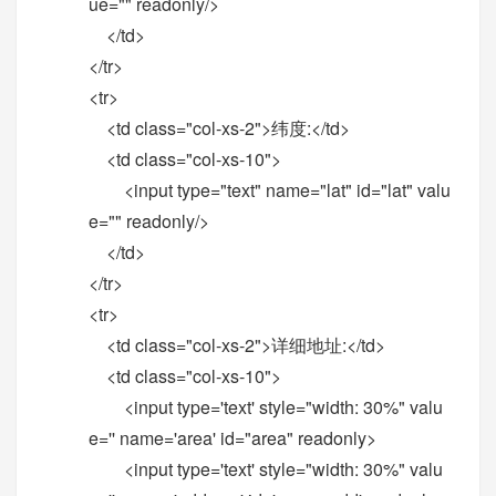
ue="" readonly/>
</td>
</tr>
<tr>
<td class="col-xs-2">纬度:</td>
<td class="col-xs-10">
<input type="text" name="lat" id="lat" valu
e="" readonly/>
</td>
</tr>
<tr>
<td class="col-xs-2">详细地址:</td>
<td class="col-xs-10">
<input type='text' style="width: 30%" valu
e='' name='area' id="area" readonly>
<input type='text' style="width: 30%" valu