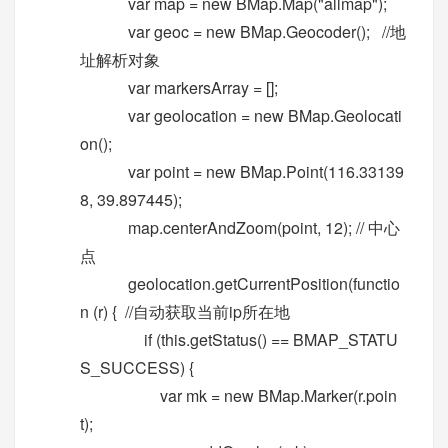
var map = new BMap.Map("allmap");
var geoc = new BMap.Geocoder(); //地
址解析对象
var markersArray = [];
var geolocation = new BMap.Geolocati
on();
var point = new BMap.Point(116.33139
8, 39.897445);
map.centerAndZoom(point, 12); // 中心
点
geolocation.getCurrentPosition(functio
n (r) { //自动获取当前ip所在地
if (this.getStatus() == BMAP_STATU
S_SUCCESS) {
var mk = new BMap.Marker(r.poin
t);