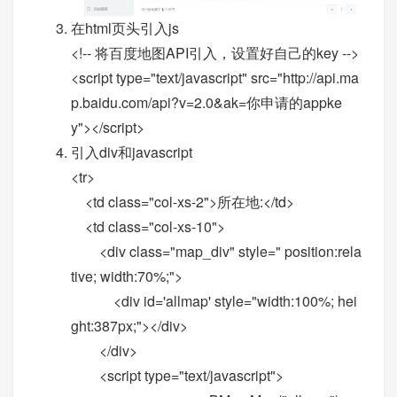
在html页头引入js
<!-- 将百度地图API引入，设置好自己的key -->
<script type="text/javascript" src="http://api.ma
p.baidu.com/api?v=2.0&ak=你申请的appke
y"></script>
引入div和javascript
<tr>
<td class="col-xs-2">所在地:</td>
<td class="col-xs-10">
<div class="map_div" style=" position:rela
tive; width:70%;">
<div id='allmap' style="width:100%; hei
ght:387px;"></div>
</div>
<script type="text/javascript">